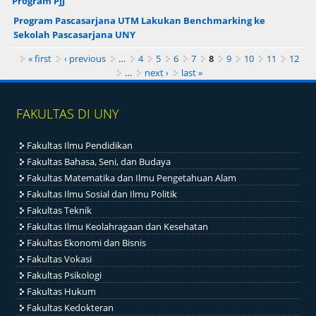
Program PJJ
Program Pascasarjana UTM Lakukan Benchmarking ke
Sekolah Pascasarjana UNY
Pages
« first
‹ previous
…
4
5
6
7
8
9
10
11
12
…
next ›
last »
FAKULTAS DI UNY
Fakultas Ilmu Pendidikan
Fakultas Bahasa, Seni, dan Budaya
Fakultas Matematika dan Ilmu Pengetahuan Alam
Fakultas Ilmu Sosial dan Ilmu Politik
Fakultas Teknik
Fakultas Ilmu Keolahragaan dan Kesehatan
Fakultas Ekonomi dan Bisnis
Fakultas Vokasi
Fakultas Psikologi
Fakultas Hukum
Fakultas Kedokteran