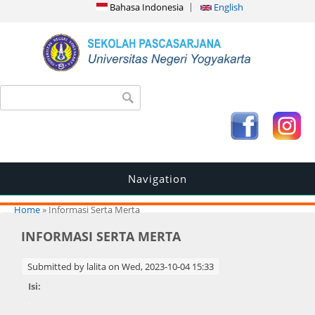
Bahasa Indonesia
English
Search form
Search
Navigation
You are here
Home
» Informasi Serta Merta
INFORMASI SERTA MERTA
Submitted by
lalita
on Wed, 2023-10-04 15:33
Isi:
.