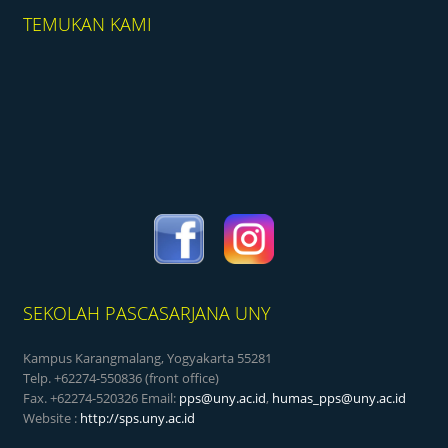
TEMUKAN KAMI
SEKOLAH PASCASARJANA UNY
Kampus Karangmalang, Yogyakarta 55281
Telp. +62274-550836 (front office)
Fax. +62274-520326 Email:
pps@uny.ac.id
,
humas_pps@uny.ac.id
Website :
http://sps.uny.ac.id