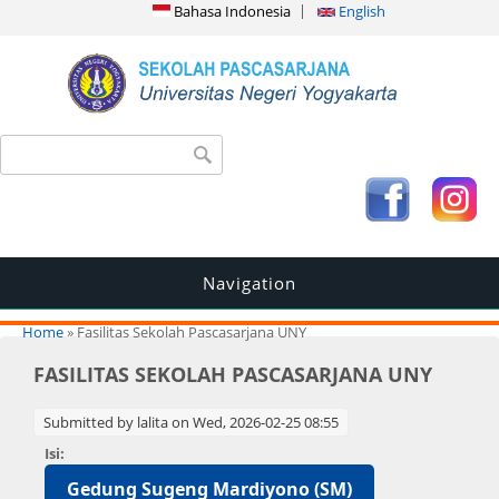
Bahasa Indonesia
English
Search form
Search
Navigation
You are here
Home
» Fasilitas Sekolah Pascasarjana UNY
FASILITAS SEKOLAH PASCASARJANA UNY
Submitted by
lalita
on Wed, 2026-02-25 08:55
Isi:
Gedung Sugeng Mardiyono (SM)