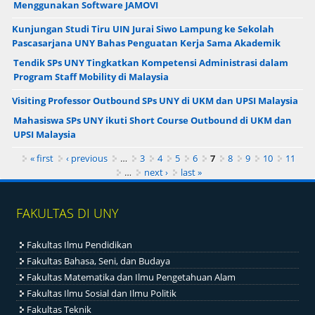
Menggunakan Software JAMOVI
Kunjungan Studi Tiru UIN Jurai Siwo Lampung ke Sekolah
Pascasarjana UNY Bahas Penguatan Kerja Sama Akademik
Tendik SPs UNY Tingkatkan Kompetensi Administrasi dalam
Program Staff Mobility di Malaysia
Visiting Professor Outbound SPs UNY di UKM dan UPSI Malaysia
Mahasiswa SPs UNY ikuti Short Course Outbound di UKM dan
UPSI Malaysia
Pages
« first
‹ previous
…
3
4
5
6
7
8
9
10
11
…
next ›
last »
FAKULTAS DI UNY
Fakultas Ilmu Pendidikan
Fakultas Bahasa, Seni, dan Budaya
Fakultas Matematika dan Ilmu Pengetahuan Alam
Fakultas Ilmu Sosial dan Ilmu Politik
Fakultas Teknik