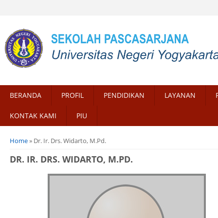
BERANDA
PROFIL
PENDIDIKAN
LAYANAN
KONTAK KAMI
PIU
You are here
Home
» Dr. Ir. Drs. Widarto, M.Pd.
DR. IR. DRS. WIDARTO, M.PD.