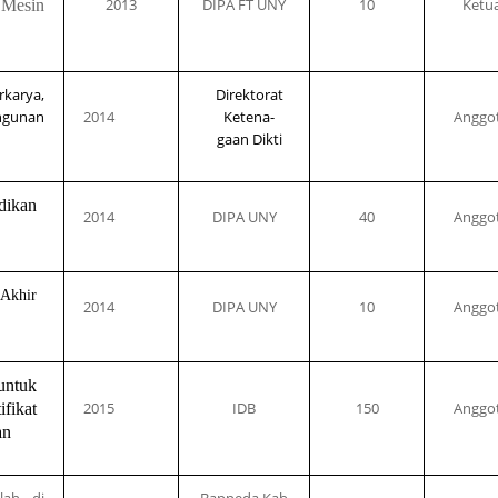
2013
DIPA FT UNY
10
Ketu
 Mesin
karya,
Direktorat
ngunan
2014
Ketena-
Anggo
gaan Dikti
dikan
2014
DIPA UNY
40
Anggo
 Akhir
2014
DIPA UNY
10
Anggo
untuk
2015
IDB
150
Anggo
fikat
an
lah di
Bappeda Kab