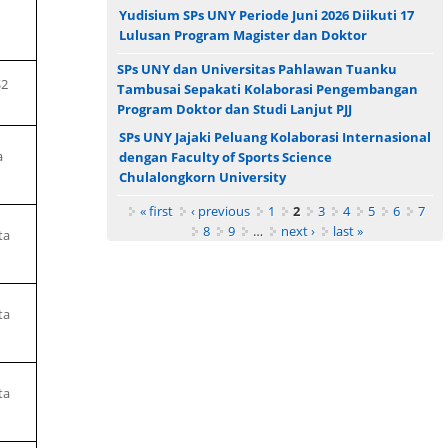
Yudisium SPs UNY Periode Juni 2026 Diikuti 17
Lulusan Program Magister dan Doktor
SPs UNY dan Universitas Pahlawan Tuanku
S2
Tambusai Sepakati Kolaborasi Pengembangan
Program Doktor dan Studi Lanjut PJJ
SPs UNY Jajaki Peluang Kolaborasi Internasional
a
dengan Faculty of Sports Science
Chulalongkorn University
Pages
« first
‹ previous
1
2
3
4
5
6
7
8
9
…
next ›
last »
ta
ta
ta