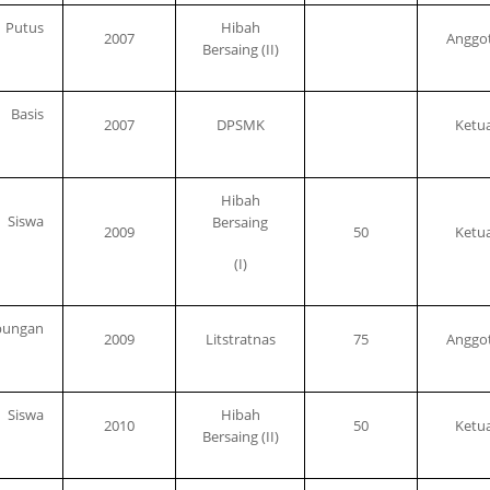
 Putus
Hibah
2007
Anggo
Bersaing (II)
 Basis
2007
DPSMK
Ketu
Hibah
 Siswa
Bersaing
2009
50
Ketu
(I)
bungan
2009
Litstratnas
75
Anggo
 Siswa
Hibah
2010
50
Ketu
Bersaing (II)