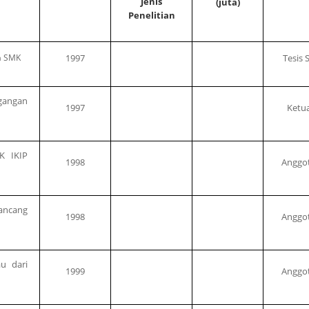
Je
ni
s
(juta)
Penelitian
wa SMK
1997
Tesis 
egangan
1997
Ketu
K IKIP
1998
Anggo
ancang
1998
Anggo
au dari
1999
Anggo