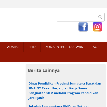
Search form
ADMISI
PPID
ZONA INTEGRITAS-WBK
SOP
Berita Lainnya
Dinas Pendidikan Provinsi Sumatera Barat dan
SPs UNY Teken Perjanjian Kerja Sama
Penguatan SDM melalui Program Pendidikan
Jarak Jauh
Sekolah Pascasarjana UNY dan Sekolah