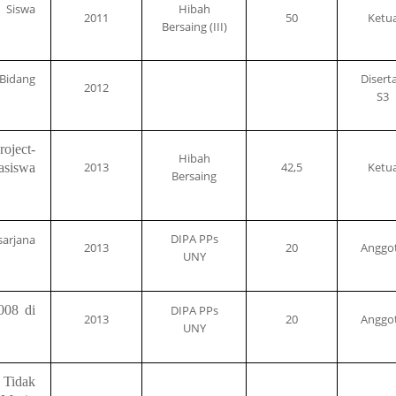
 Siswa
Hibah
2011
50
Ketu
Bersaing (III)
 Bidang
Diserta
2012
S3
oject-
Hibah
2013
42,5
Ketu
siswa
Bersaing
DIPA PPs
arjana
2013
20
Anggo
UNY
008 di
DIPA PPs
2013
20
Anggo
UNY
 Tidak