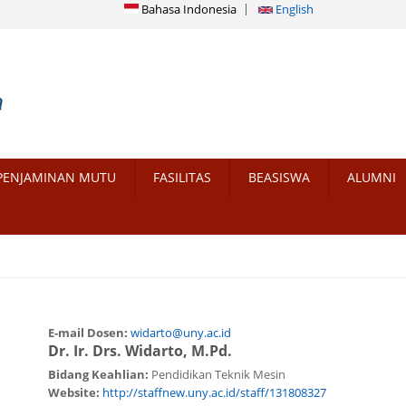
Bahasa Indonesia
English
PENJAMINAN MUTU
FASILITAS
BEASISWA
ALUMNI
E-mail Dosen:
widarto@uny.ac.id
Dr. Ir. Drs. Widarto, M.Pd.
Bidang Keahlian:
Pendidikan Teknik Mesin
Website:
http://staffnew.uny.ac.id/staff/131808327