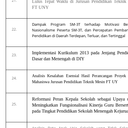
Lulus Tepat Waktu di Jurusan Pendidikan Teknik
FT UNY
Dampak Program SM-3T terhadap Motivasi Ber
Nasionalisme Peserta SM-3T, dan Percepatan Pemba
Pendidikan di Daerah Terdepan, Terluar, dan Tertinggal
Implementasi Kurikulum 2013
p
ada Jenjang Pendi
Dasar
dan
Menengah
d
i
DIY
Analisis Kesalahan Esensial Hasil Perancangan Proyek
Mahasiswa Jurusan Pendidikan Teknik Mesin FT UY
Reformasi Peran Kepala Sekolah sebagai Upaya 
Meningkatkan Fungsionalisasi Kinerja Guru Berserti
pada Tingkat Pendidikan Sekolah Menengah Kejuru
Analisis Data Anak Usia Sekolah yang Tidak Seko