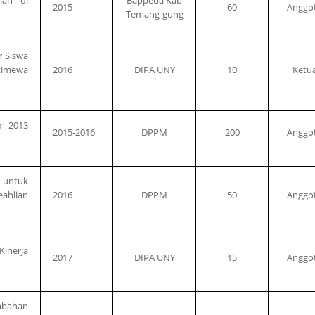
2015
60
Anggo
Temang-gung
r Siswa
timewa
2016
DIPA UNY
10
Ketu
m 2013
2015-2016
DPPM
200
Anggo
untuk
ahlian
2016
DPPM
50
Anggo
inerja
2017
DIPA UNY
15
Anggo
bahan