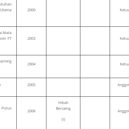
utuhan
 Utama
2000
Ketu
a Mata
esin FT
2003
Ketu
earning
2004
Ketu
e
2005
Anggo
Hibah
 Putus
Bersaing
2006
Anggo
(I)