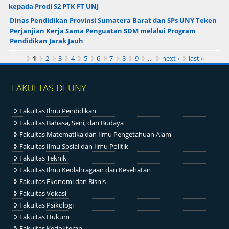
kepada Prodi S2 PTK FT UNJ
Dinas Pendidikan Provinsi Sumatera Barat dan SPs UNY Teken
Perjanjian Kerja Sama Penguatan SDM melalui Program
Pendidikan Jarak Jauh
Pages
1
2
3
4
5
6
7
8
9
…
next ›
last »
FAKULTAS DI UNY
Fakultas Ilmu Pendidikan
Fakultas Bahasa, Seni, dan Budaya
Fakultas Matematika dan Ilmu Pengetahuan Alam
Fakultas Ilmu Sosial dan Ilmu Politik
Fakultas Teknik
Fakultas Ilmu Keolahragaan dan Kesehatan
Fakultas Ekonomi dan Bisnis
Fakultas Vokasi
Fakultas Psikologi
Fakultas Hukum
Fakultas Kedokteran