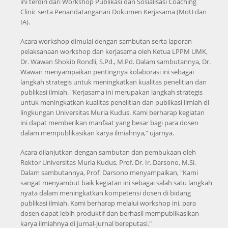
ini terdiri dari Workshop Publikasi dan Sosialisasi Coaching
Clinic serta Penandatanganan Dokumen Kerjasama (MoU dan
IA).
Acara workshop dimulai dengan sambutan serta laporan
pelaksanaan workshop dan kerjasama oleh Ketua LPPM UMK,
Dr. Wawan Shokib Rondli, S.Pd., M.Pd. Dalam sambutannya, Dr.
Wawan menyampaikan pentingnya kolaborasi ini sebagai
langkah strategis untuk meningkatkan kualitas penelitian dan
publikasi ilmiah. "Kerjasama ini merupakan langkah strategis
untuk meningkatkan kualitas penelitian dan publikasi ilmiah di
lingkungan Universitas Muria Kudus. Kami berharap kegiatan
ini dapat memberikan manfaat yang besar bagi para dosen
dalam mempublikasikan karya ilmiahnya," ujarnya.
Acara dilanjutkan dengan sambutan dan pembukaan oleh
Rektor Universitas Muria Kudus, Prof. Dr. Ir. Darsono, M.Si.
Dalam sambutannya, Prof. Darsono menyampaikan, "Kami
sangat menyambut baik kegiatan ini sebagai salah satu langkah
nyata dalam meningkatkan kompetensi dosen di bidang
publikasi ilmiah. Kami berharap melalui workshop ini, para
dosen dapat lebih produktif dan berhasil mempublikasikan
karya ilmiahnya di jurnal-jurnal bereputasi."