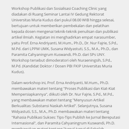
Workshop Publikasi dan Sosialisasi Coaching Clinic yang
diadakan di Ruang Seminar Lantai IV Gedung Rektorat
Universitas Muria Kudus dari pukul 08.00 WIB hingga selesai,
bertujuan untuk memberikan pembekalan dan pelatihan
kepada dosen mengenai teknik-teknik penulisan dan publikasi
artikel ilmiah. Kegiatan ini menghadirkan empat narasumber,
yaitu Prof. Erna Andriyanti, M.Hum., Ph.D., Dr. Nur Fajrie, S.Pd.,
M.Pd. dari LPPM UMK, Susana Widyastuti, S.S., M.A., Ph.D., dan
Paramita Cahyaningrum Kuswandi, Ph.D. dari SPs UNY.
Workshop tersebut dimoderatori oleh Nuraeningsih, S.Pd.,
M.Pd. (Kandidat Doktor / Dosen PBI FKIP Universitas Muria
Kudus).
Dalam workshop ini, Prof. Erna Andriyanti, M.Hum., Ph.D.
membawakan materi tentang "Proses Publikasi dan Kiat-Kiat
Mempersiapkannya", diikuti oleh Dr. Nur Fajrie, S.Pd., M.Pd.,
yang membawakan materi tentang "Menyusun Artikel
Berkualitas: Substansi Naskah Artikel". Selanjutnya, Susana
Widyastuti, S.S., M.A., Ph.D. membawakan materi tentang
"Rahasia Publikasi Sukses: Tips-Tips Publish ke Jurnal Bereputasi
Internasional", dan Paramita Cahyaningrum Kuswandi, Ph.D.
membawakan materi tentang "Jurnal-Jurnal di Sekolah