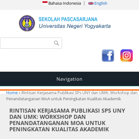
Bahasa Indonesia
English
Search form
Search
Navigation
You are here
Home
» Rintisan Kerjasama Publikasi SPs UNY dan UMK: Workshop dan
Penandatanganan MoA untuk Peningkatan Kualitas Akademik
RINTISAN KERJASAMA PUBLIKASI SPS UNY
DAN UMK: WORKSHOP DAN
PENANDATANGANAN MOA UNTUK
PENINGKATAN KUALITAS AKADEMIK