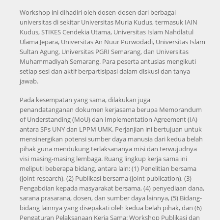
Workshop ini dihadiri oleh dosen-dosen dari berbagai
universitas di sekitar Universitas Muria Kudus, termasuk IAIN
Kudus, STIKES Cendekia Utama, Universitas Islam Nahdlatul
Ulama Jepara, Universitas An Nuur Purwodadi, Universitas Islam
Sultan Agung, Universitas PGRI Semarang, dan Universitas
Muhammadiyah Semarang. Para peserta antusias mengikuti
setiap sesi dan aktif berpartisipasi dalam diskusi dan tanya
jawab.
Pada kesempatan yang sama, dilakukan juga
penandatanganan dokumen kerjasama berupa Memorandum
of Understanding (MoU) dan Implementation Agreement (IA)
antara SPs UNY dan LPPM UMK. Perjanjian ini bertujuan untuk
mensinergikan potensi sumber daya manusia dari kedua belah
pihak guna mendukung terlaksananya misi dan terwujudnya
visi masing-masing lembaga. Ruang lingkup kerja sama ini
meliputi beberapa bidang, antara lain: (1) Penelitian bersama
(joint research), (2) Publikasi bersama (joint publication), (3)
Pengabdian kepada masyarakat bersama, (4) penyediaan dana,
sarana prasarana, dosen, dan sumber daya lainnya, (5) Bidang-
bidang lainnya yang disepakati oleh kedua belah pihak, dan (6)
Pengaturan Pelaksanaan Kerja Sama: Workshop Publikasi dan