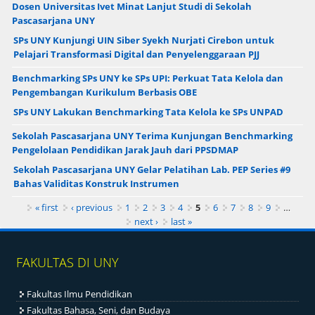
Dosen Universitas Ivet Minat Lanjut Studi di Sekolah
Pascasarjana UNY
SPs UNY Kunjungi UIN Siber Syekh Nurjati Cirebon untuk
Pelajari Transformasi Digital dan Penyelenggaraan PJJ
Benchmarking SPs UNY ke SPs UPI: Perkuat Tata Kelola dan
Pengembangan Kurikulum Berbasis OBE
SPs UNY Lakukan Benchmarking Tata Kelola ke SPs UNPAD
Sekolah Pascasarjana UNY Terima Kunjungan Benchmarking
Pengelolaan Pendidikan Jarak Jauh dari PPSDMAP
Sekolah Pascasarjana UNY Gelar Pelatihan Lab. PEP Series #9
Bahas Validitas Konstruk Instrumen
Pages
« first
‹ previous
1
2
3
4
5
6
7
8
9
…
next ›
last »
FAKULTAS DI UNY
Fakultas Ilmu Pendidikan
Fakultas Bahasa, Seni, dan Budaya