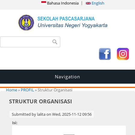
Bahasa Indonesia
English
Search form
Search
Navigation
You are here
Home
»
PROFIL
» Struktur Organisasi
STRUKTUR ORGANISASI
Submitted by
lalita
on Wed, 2025-11-12 09:56
Isi: