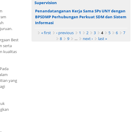
Supervision
um
Penandatanganan Kerja Sama SPs UNY dengan
gram
BPSDMP Perhubungan Perkuat SDM dan Sistem
uh
Informasi
juruan.
Pages
« first
‹ previous
1
2
3
4
5
6
7
8
9
…
next ›
last »
argaan Best
n serta
 kualitas
 Pada
alam
itian yang
agi
tuk
ngkan