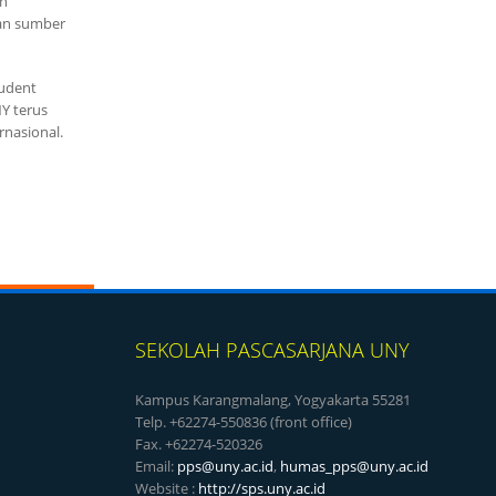
an
gan sumber
tudent
NY terus
rnasional.
SEKOLAH PASCASARJANA UNY
Kampus Karangmalang, Yogyakarta 55281
Telp. +62274-550836 (front office)
Fax. +62274-520326
Email:
pps@uny.ac.id
,
humas_pps@uny.ac.id
Website :
http://sps.uny.ac.id