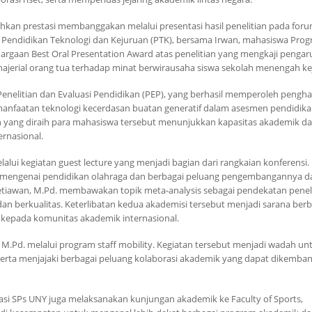
kan prestasi membanggakan melalui presentasi hasil penelitian pada for
r Pendidikan Teknologi dan Kejuruan (PTK), bersama Irwan, mahasiswa Pro
argaan Best Oral Presentation Award atas penelitian yang mengkaji pengar
jerial orang tua terhadap minat berwirausaha siswa sekolah menengah ke
 Penelitian dan Evaluasi Pendidikan (PEP), yang berhasil memperoleh pengh
manfaatan teknologi kecerdasan buatan generatif dalam asesmen pendidika
yang diraih para mahasiswa tersebut menunjukkan kapasitas akademik dan
rnasional.
lalui kegiatan guest lecture yang menjadi bagian dari rangkaian konferensi.
i mengenai pendidikan olahraga dan berbagai peluang pengembangannya d
Setiawan, M.Pd. membawakan topik meta-analysis sebagai pendekatan penel
an berkualitas. Keterlibatan kedua akademisi tersebut menjadi sarana berb
 kepada komunitas akademik internasional.
ah, M.Pd. melalui program staff mobility. Kegiatan tersebut menjadi wadah un
serta menjajaki berbagai peluang kolaborasi akademik yang dapat dikemba
gasi SPs UNY juga melaksanakan kunjungan akademik ke Faculty of Sports,