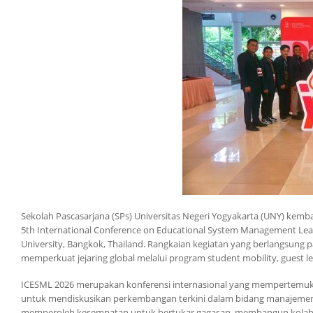
Sekolah Pascasarjana (SPs) Universitas Negeri Yogyakarta (UNY) kembal
5th International Conference on Educational System Management Lead
University, Bangkok, Thailand. Rangkaian kegiatan yang berlangsung 
memperkuat jejaring global melalui program student mobility, guest lec
ICESML 2026 merupakan konferensi internasional yang mempertemukan a
untuk mendiskusikan perkembangan terkini dalam bidang manajemen p
memperoleh kesempatan untuk bertukar gagasan, membangun kolaboras