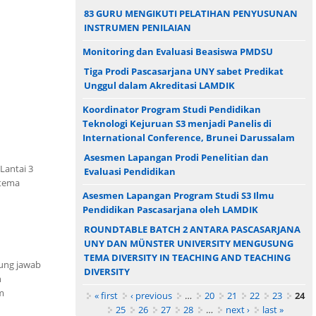
83 GURU MENGIKUTI PELATIHAN PENYUSUNAN
INSTRUMEN PENILAIAN
Monitoring dan Evaluasi Beasiswa PMDSU
Tiga Prodi Pascasarjana UNY sabet Predikat
Unggul dalam Akreditasi LAMDIK
Koordinator Program Studi Pendidikan
Teknologi Kejuruan S3 menjadi Panelis di
International Conference, Brunei Darussalam
Asesmen Lapangan Prodi Penelitian dan
Lantai 3
Evaluasi Pendidikan
 tema
Asesmen Lapangan Program Studi S3 Ilmu
Pendidikan Pascasarjana oleh LAMDIK
ROUNDTABLE BATCH 2 ANTARA PASCASARJANA
UNY DAN MÜNSTER UNIVERSITY MENGUSUNG
TEMA DIVERSITY IN TEACHING AND TEACHING
gung jawab
DIVERSITY
n
m
Pages
« first
‹ previous
…
20
21
22
23
24
25
26
27
28
…
next ›
last »