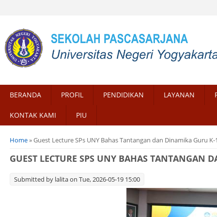
BERANDA
PROFIL
PENDIDIKAN
LAYANAN
KONTAK KAMI
PIU
You are here
Home
» Guest Lecture SPs UNY Bahas Tantangan dan Dinamika Guru K-1
GUEST LECTURE SPS UNY BAHAS TANTANGAN DA
Submitted by
lalita
on Tue, 2026-05-19 15:00