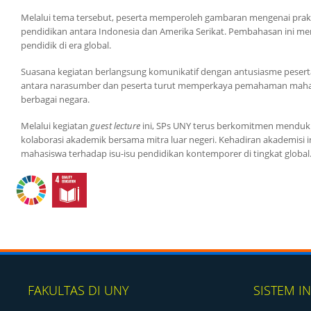
Melalui tema tersebut, peserta memperoleh gambaran mengenai prakt
pendidikan antara Indonesia dan Amerika Serikat. Pembahasan ini men
pendidik di era global.
Suasana kegiatan berlangsung komunikatif dengan antusiasme peserta
antara narasumber dan peserta turut memperkaya pemahaman mahasi
berbagai negara.
Melalui kegiatan
guest lecture
ini, SPs UNY terus berkomitmen menduku
kolaborasi akademik bersama mitra luar negeri. Kehadiran akademisi 
mahasiswa terhadap isu-isu pendidikan kontemporer di tingkat global
FAKULTAS DI UNY
SISTEM I