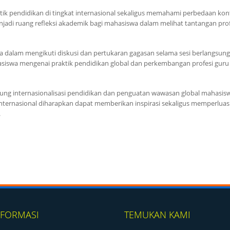
ik pendidikan di tingkat internasional sekaligus memahami perbedaan kon
jadi ruang refleksi akademik bagi mahasiswa dalam melihat tantangan prof
 dalam mengikuti diskusi dan pertukaran gagasan selama sesi berlangsung.
swa mengenai praktik pendidikan global dan perkembangan profesi guru 
ng internasionalisasi pendidikan dan penguatan wawasan global mahasisw
internasional diharapkan dapat memberikan inspirasi sekaligus memperluas
.
NFORMASI
TEMUKAN KAMI