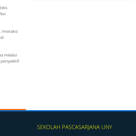
teks
esi
 Interaksi
di
a melalui
 perspektif
SEKOLAH PASCASARJANA UNY