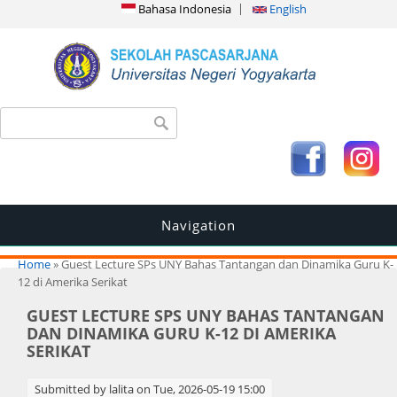
Bahasa Indonesia
English
Search form
Search
Navigation
You are here
Home
» Guest Lecture SPs UNY Bahas Tantangan dan Dinamika Guru K-
12 di Amerika Serikat
GUEST LECTURE SPS UNY BAHAS TANTANGAN
DAN DINAMIKA GURU K-12 DI AMERIKA
SERIKAT
Submitted by
lalita
on Tue, 2026-05-19 15:00