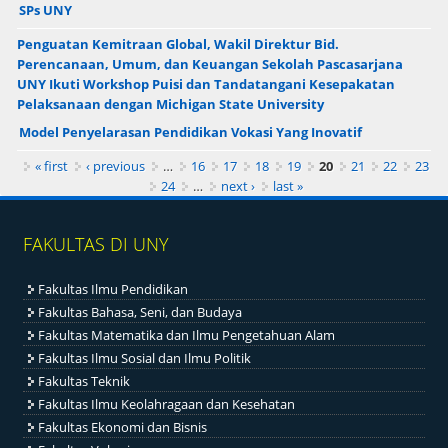
SPs UNY
Penguatan Kemitraan Global, Wakil Direktur Bid.
Perencanaan, Umum, dan Keuangan Sekolah Pascasarjana
UNY Ikuti Workshop Puisi dan Tandatangani Kesepakatan
Pelaksanaan dengan Michigan State University
Model Penyelarasan Pendidikan Vokasi Yang Inovatif
Pages
« first
‹ previous
…
16
17
18
19
20
21
22
23
24
…
next ›
last »
FAKULTAS DI UNY
Fakultas Ilmu Pendidikan
Fakultas Bahasa, Seni, dan Budaya
Fakultas Matematika dan Ilmu Pengetahuan Alam
Fakultas Ilmu Sosial dan Ilmu Politik
Fakultas Teknik
Fakultas Ilmu Keolahragaan dan Kesehatan
Fakultas Ekonomi dan Bisnis