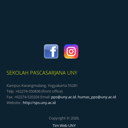
SEKOLAH PASCASARJANA UNY
Kampus Karangmalang, Yogyakarta 55281
Telp. +62274-550836 (front office)
Fax. +62274-520326 Email:
pps@uny.ac.id
,
humas_pps@uny.ac.id
Website :
http://sps.uny.ac.id
Copyright © 2026,
Tim Web UNY