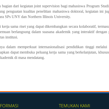
bagian dari kegiatan
joint supervision
bagi mahasiswa Program Studi 
g penguatan kualitas penelitian mahasiswa doktoral, kegiatan ini ju
ra SPs UNY dan Northern Illinois University.
 kerja sama riset yang dapat dikembangkan secara kolaboratif, termas
ertemuan berlangsung dalam suasana akademik yang interaktif dengan 
s institusi.
 dalam memperkuat internasionalisasi pendidikan tinggi melalui 
harapkan dapat membuka peluang kerja sama yang berkelanjutan, khusu
 akademik di masa mendatang.
NFORMASI
TEMUKAN KAMI