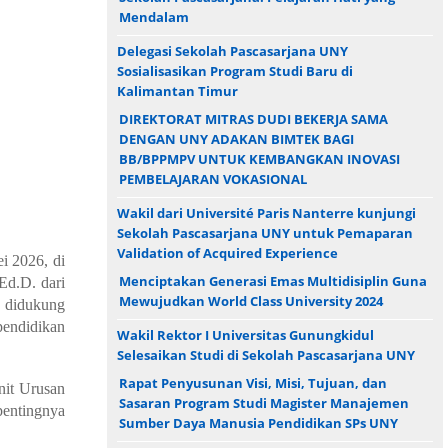
Mendalam
Delegasi Sekolah Pascasarjana UNY
Sosialisasikan Program Studi Baru di
Kalimantan Timur
DIREKTORAT MITRAS DUDI BEKERJA SAMA
DENGAN UNY ADAKAN BIMTEK BAGI
BB/BPPMPV UNTUK KEMBANGKAN INOVASI
PEMBELAJARAN VOKASIONAL
Wakil dari Université Paris Nanterre kunjungi
Sekolah Pascasarjana UNY untuk Pemaparan
Validation of Acquired Experience
i 2026, di
Menciptakan Generasi Emas Multidisiplin Guna
Ed.D. dari
Mewujudkan World Class University 2024
a didukung
pendidikan
Wakil Rektor I Universitas Gunungkidul
Selesaikan Studi di Sekolah Pascasarjana UNY
Rapat Penyusunan Visi, Misi, Tujuan, dan
nit Urusan
Sasaran Program Studi Magister Manajemen
entingnya
Sumber Daya Manusia Pendidikan SPs UNY