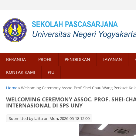
BERANDA
PROFIL
PENDIDIKAN
LAYANAN
KONTAK KAMI
PIU
You are here
Home
» Welcoming Ceremony Assoc. Prof. Shei-Chau Wang Perkuat Kola
WELCOMING CEREMONY ASSOC. PROF. SHEI-CH
INTERNASIONAL DI SPS UNY
Submitted by
lalita
on Mon, 2026-05-18 12:00