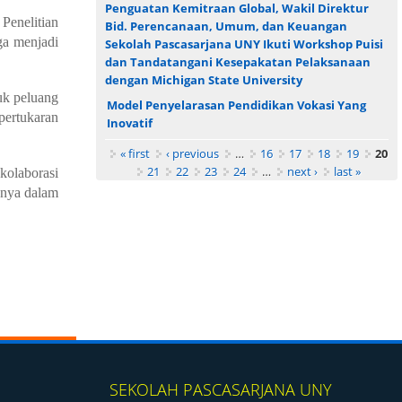
Penguatan Kemitraan Global, Wakil Direktur
Penelitian
Bid. Perencanaan, Umum, dan Keuangan
ga menjadi
Sekolah Pascasarjana UNY Ikuti Workshop Puisi
dan Tandatangani Kesepakatan Pelaksanaan
dengan Michigan State University
uk peluang
Model Penyelarasan Pendidikan Vokasi Yang
pertukaran
Inovatif
Pages
« first
‹ previous
…
16
17
18
19
20
21
22
23
24
…
next ›
last »
kolaborasi
snya dalam
SEKOLAH PASCASARJANA UNY