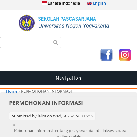
Bahasa Indonesia
English
Search form
Search
Navigation
You are here
Home
» PERMOHONAN INFORMASI
PERMOHONAN INFORMASI
Submitted by
lalita
on Wed, 2025-12-03 15:16
Isi:
Kebutuhan informasi tentang pelayanan dapat diakses secara
online melalui: