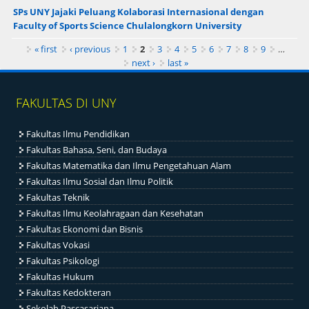
SPs UNY Jajaki Peluang Kolaborasi Internasional dengan
Faculty of Sports Science Chulalongkorn University
Pages
« first
‹ previous
1
2
3
4
5
6
7
8
9
…
next ›
last »
FAKULTAS DI UNY
Fakultas Ilmu Pendidikan
Fakultas Bahasa, Seni, dan Budaya
Fakultas Matematika dan Ilmu Pengetahuan Alam
Fakultas Ilmu Sosial dan Ilmu Politik
Fakultas Teknik
Fakultas Ilmu Keolahragaan dan Kesehatan
Fakultas Ekonomi dan Bisnis
Fakultas Vokasi
Fakultas Psikologi
Fakultas Hukum
Fakultas Kedokteran
Sekolah Pascasarjana