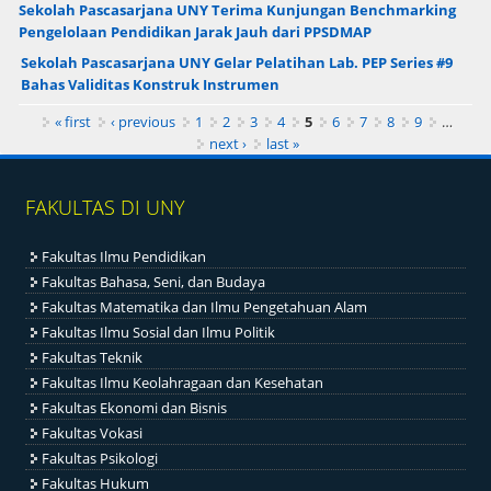
Sekolah Pascasarjana UNY Terima Kunjungan Benchmarking
Pengelolaan Pendidikan Jarak Jauh dari PPSDMAP
Sekolah Pascasarjana UNY Gelar Pelatihan Lab. PEP Series #9
Bahas Validitas Konstruk Instrumen
Pages
« first
‹ previous
1
2
3
4
5
6
7
8
9
…
next ›
last »
FAKULTAS DI UNY
Fakultas Ilmu Pendidikan
Fakultas Bahasa, Seni, dan Budaya
Fakultas Matematika dan Ilmu Pengetahuan Alam
Fakultas Ilmu Sosial dan Ilmu Politik
Fakultas Teknik
Fakultas Ilmu Keolahragaan dan Kesehatan
Fakultas Ekonomi dan Bisnis
Fakultas Vokasi
Fakultas Psikologi
Fakultas Hukum