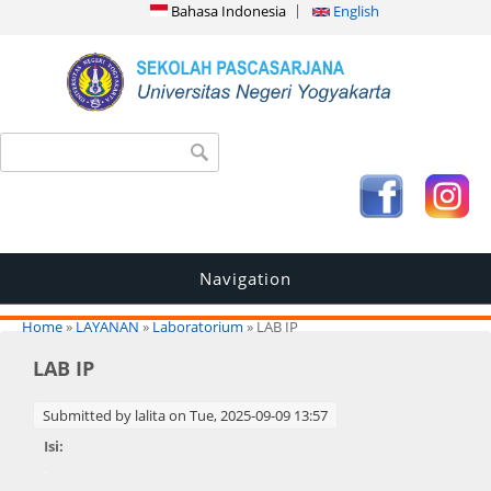
Bahasa Indonesia
English
Search form
Search
Navigation
You are here
Home
»
LAYANAN
»
Laboratorium
» LAB IP
LAB IP
Submitted by
lalita
on Tue, 2025-09-09 13:57
Isi:
.