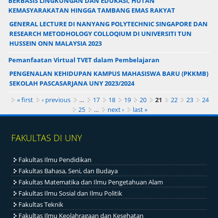
BERBASIS LINGKUNGAN DAN EDUKASI, HUTAN
KEMASYARAKATAN HINGGA TAMBANG EMAS RAKYAT
GENERAL LECTURE DI NANYANG POLYTECHNIC SINGAPORE DAN
RESEARCH METODHOLOGY COLLOQIUM DI UNIVERSITI TUN
HUSSEIN ONN MALAYSIA 2023
Pemanfaatan Virtual TVET dalam Pembelajaran
PENGENALAN KEHIDUPAN KAMPUS MAHASISWA BARU (PKKMB)
SEKOLAH PASCASARJANA UNY 2023/2024
Pages
« first
‹ previous
…
17
18
19
20
21
22
23
24
25
…
next ›
last »
FAKULTAS DI UNY
Fakultas Ilmu Pendidikan
Fakultas Bahasa, Seni, dan Budaya
Fakultas Matematika dan Ilmu Pengetahuan Alam
Fakultas Ilmu Sosial dan Ilmu Politik
Fakultas Teknik
Fakultas Ilmu Keolahragaan dan Kesehatan