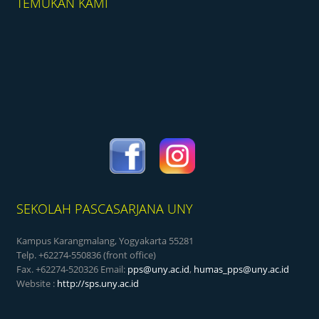
TEMUKAN KAMI
SEKOLAH PASCASARJANA UNY
Kampus Karangmalang, Yogyakarta 55281
Telp. +62274-550836 (front office)
Fax. +62274-520326 Email:
pps@uny.ac.id
,
humas_pps@uny.ac.id
Website :
http://sps.uny.ac.id