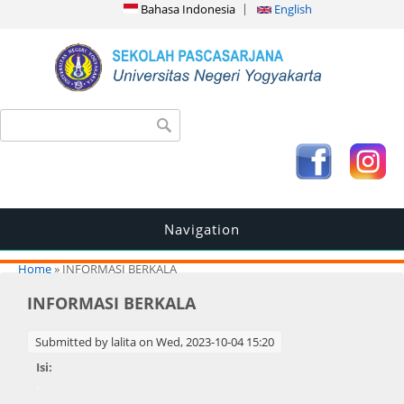
Bahasa Indonesia
English
Search form
Search
Navigation
You are here
Home
» INFORMASI BERKALA
INFORMASI BERKALA
Submitted by
lalita
on Wed, 2023-10-04 15:20
Isi:
.