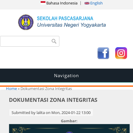
Bahasa Indonesia
English
Search form
Search
Navigation
You are here
Home
» Dokumentasi Zona Integritas
DOKUMENTASI ZONA INTEGRITAS
Submitted by
lalita
on Mon, 2024-01-22 13:00
Gambar: