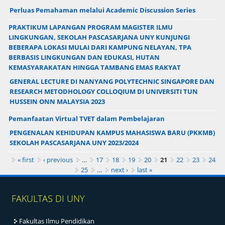
Perluas Pemahaman melalui Academic Discussion Series
PRAKTIKUM LAPANGAN PROGRAM MAGISTER ILMU
LINGKUNGAN, SEKOLAH PASCASARJANA UNY KUNJUNGI
BEBERAPA LOKASI MULAI DARI KAMPUNG NELAYAN, TPA
BERBASIS LINGKUNGAN DAN EDUKASI, HUTAN
KEMASYARAKATAN HINGGA TAMBANG EMAS RAKYAT
GENERAL LECTURE DI NANYANG POLYTECHNIC SINGAPORE DAN
RESEARCH METODHOLOGY COLLOQIUM DI UNIVERSITI TUN
HUSSEIN ONN MALAYSIA 2023
Pemanfaatan Virtual TVET dalam Pembelajaran
PENGENALAN KEHIDUPAN KAMPUS MAHASISWA BARU (PKKMB)
SEKOLAH PASCASARJANA UNY 2023/2024
Pages
« first
‹ previous
…
17
18
19
20
21
22
23
24
25
…
next ›
last »
FAKULTAS DI UNY
Fakultas Ilmu Pendidikan