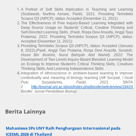
A Portrait of Soft Skills Implication in Teaching and
 Learning 
(Susilawati, Nurfina Aznam, Paidi). 2021. 
Prosiding Terindeks 
Scopus Q3 (AIPCP), status: Accepted (Desember 11, 2021)
The Effectiveness of Free Inquiry-Based Learning Integrated with 
Deep Source Usage on Students’ Critical, Creative Thinking and 
Self-Directed Learning Skills. (Paidi, Risqa Devi Anasifa, Anggi Tyas 
Pratama). 2022. 
Prosiding Terindeks Scopus Q3 (AIPCP), status: 
Accepted (Desember 11, 2021)
Prosiding Terindeks Scopus Q3 (AIPCP), status: Accepted (January 
8, 2022)
.(Paidi, Anggi Tias Pratama, Rizqa Devi Anazifa, Suratsih, 
Husni Bin Ibrahim, Nurul Bahiyah Abd Wahid). 2022. 
The 
Development of Two Levels Inquiry-Based Blended Learning Model 
on Ecology to Improve Student’s Critical Thinking Skills, Creatives 
Thinking Skills, And Learning Independence Skills
Integration of ethnoscience in problem-based learning to improve 
contextuality and meaning of biology learning (
Alfi Suciyati, I Gusti 
Putu Suryadarma, Paidi). 2021.
 SINTA 
2
http://journal.unj.ac.id/unj/index.php/biosfer/article/view/18424
Biosfer: Jurnal Pendidikan Biologi
Berita Lainnya
Mahasiswa SPs UNY Raih Penghargaan Internasional pada
ICESML 2026 di Thailand