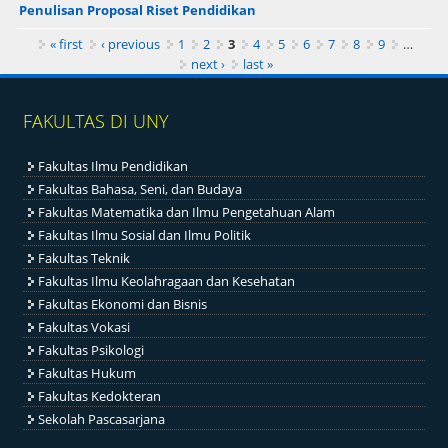
Penulisan Proposal Riset Pendidikan
Pages
« first
‹ previous
1
2
3
4
5
6
7
8
9
…
next ›
last »
FAKULTAS DI UNY
Fakultas Ilmu Pendidikan
Fakultas Bahasa, Seni, dan Budaya
Fakultas Matematika dan Ilmu Pengetahuan Alam
Fakultas Ilmu Sosial dan Ilmu Politik
Fakultas Teknik
Fakultas Ilmu Keolahragaan dan Kesehatan
Fakultas Ekonomi dan Bisnis
Fakultas Vokasi
Fakultas Psikologi
Fakultas Hukum
Fakultas Kedokteran
Sekolah Pascasarjana