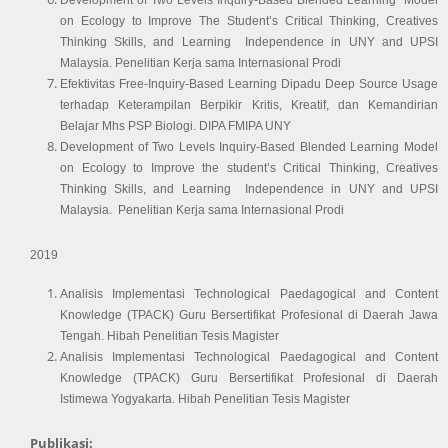
Development of Two Levels Inquiry-Based Blended Learning  Model 
on Ecology to Improve The Student’s Critical Thinking, Creatives 
Thinking Skills, and Learning  Independence in UNY and UPSI 
Malaysia
.
Penelitian Kerja sama Internasional Prodi
Efektivitas Free-Inquiry-Based Learning Dipadu Deep Source Usage 
terhadap Keterampilan Berpikir Kritis, Kreatif, dan Kemandirian 
Belajar Mhs PSP Biologi. 
DIPA FMIPA UNY
Development of Two Levels Inquiry-Based Blended Learning Model 
on Ecology to Improve the student’s Critical Thinking, Creatives 
Thinking Skills, and Learning  Independence in UNY and UPSI 
Malaysia. 
P
enelitian Kerja sama Internasional Prodi
2019
Analisis Implementasi Technological Paedagogical and Content 
Knowledge (TPACK) Guru Bersertifikat Profesional di Daerah Jawa 
Tengah
.
Hibah Penelitian Tesis Magister
Analisis Implementasi Technological Paedagogical and Content 
Knowledge (TPACK) Guru Bersertifikat Profesional di Daerah 
Istimewa Yogyakarta. 
Hibah Penelitian Tesis Magister
Publikasi: