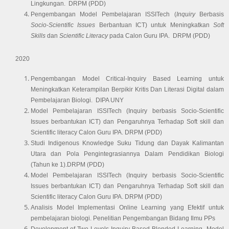
Lingkungan. 
DRPM (PDD)
Pengembangan Model Pembelajaran ISSITech (
Inquiry
 Berbasis 
Socio-Scientific Issues
 Berbantuan ICT) untuk Meningkatkan 
Soft 
Skills
 dan 
Scientific Literacy
 pada Calon Guru IPA. 
DRPM (PDD)
2020
Pengembangan Model Critical-Inquiry Based Learning untuk 
Meningkatkan Keterampilan Berpikir Kritis Dan Literasi Digital dalam 
Pembelajaran Biologi. 
DIPA UNY
Model Pembelajaran ISSITech (Inquiry berbasis Socio-Scientific 
Issues berbantukan ICT) dan Pengaruhnya Terhadap Soft skill dan 
Scientific literacy Calon Guru IPA. 
DRPM (PDD)
Studi Indigenous Knowledge Suku Tidung dan Dayak Kalimantan 
Utara dan Pola Pengintegrasiannya Dalam Pendidikan Biologi 
(Tahun ke 1)
.
DRPM (PDD)
Model Pembelajaran ISSITech (Inquiry berbasis Socio-Scientific 
Issues berbantukan ICT) dan Pengaruhnya Terhadap Soft skill dan 
Scientific literacy Calon Guru IPA.
DRPM (PDD)
Analisis Model Implementasi Online Learning yang Efektif untuk 
pembelajaran biologi
.
Penelitian Pengembangan Bidang Ilmu PPs