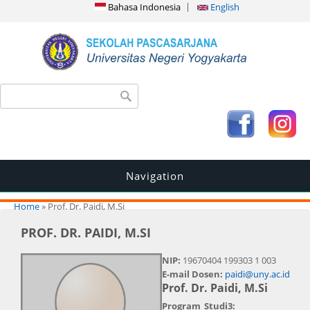
Bahasa Indonesia
English
Search form
Search
Navigation
You are here
Home
» Prof. Dr. Paidi, M.Si
PROF. DR. PAIDI, M.SI
NIP:
19670404 199303 1 003
E-mail Dosen:
paidi@uny.ac.id
Prof. Dr. Paidi, M.Si
Program_Studi3: