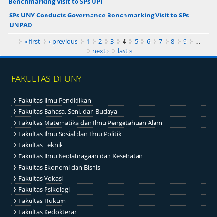
Benchmarking Visit to SPs UPI
SPs UNY Conducts Governance Benchmarking Visit to SPs
UNPAD
Pages
« first
‹ previous
1
2
3
4
5
6
7
8
9
…
next ›
last »
FAKULTAS DI UNY
Fakultas Ilmu Pendidikan
Fakultas Bahasa, Seni, dan Budaya
Fakultas Matematika dan Ilmu Pengetahuan Alam
Fakultas Ilmu Sosial dan Ilmu Politik
Fakultas Teknik
Fakultas Ilmu Keolahragaan dan Kesehatan
Fakultas Ekonomi dan Bisnis
Fakultas Vokasi
Fakultas Psikologi
Fakultas Hukum
Fakultas Kedokteran