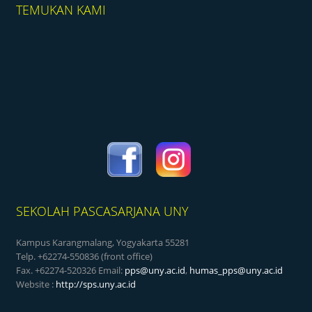
TEMUKAN KAMI
SEKOLAH PASCASARJANA UNY
Kampus Karangmalang, Yogyakarta 55281
Telp. +62274-550836 (front office)
Fax. +62274-520326 Email:
pps@uny.ac.id
,
humas_pps@uny.ac.id
Website :
http://sps.uny.ac.id