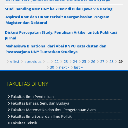
Studi Banding KMP UNY ke 7 HMP di Pulau Jawa via Daring
Aspirasi KMP dan UKMP terkait Keorganisasian Program
Magister dan Doktoral
Diskusi Percepatan Study: Penulisan Artikel untuk Publikasi
Jurnal
Mahasiswa Binational dari Abai KNPU Kazakhstan dan
Pascasarjana UNY Tuntaskan Studinya
Pages
« first
‹ previous
…
22
23
24
25
26
27
28
29
30
next ›
last »
FAKULTAS DI UNY
Fakultas Ilmu Pendidikan
Fakultas Bahasa, Seni, dan Budaya
Fakultas Matematika dan Ilmu Pengetahuan Alam
Fakultas Ilmu Sosial dan Ilmu Politik
Fakultas Teknik