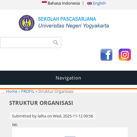
Bahasa Indonesia
English
Search form
Search
Navigation
You are here
Home
»
PROFIL
» Struktur Organisasi
STRUKTUR ORGANISASI
Submitted by
lalita
on Wed, 2025-11-12 09:56
Isi: