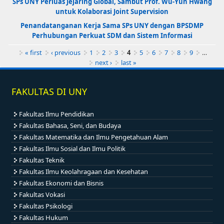
SPs UNY Perluas Jejaring Global, Sambut Prof. Wu-Yun Hwang
untuk Kolaborasi Joint Supervision
Penandatanganan Kerja Sama SPs UNY dengan BPSDMP
Perhubungan Perkuat SDM dan Sistem Informasi
Pages
« first
‹ previous
1
2
3
4
5
6
7
8
9
…
next ›
last »
FAKULTAS DI UNY
Fakultas Ilmu Pendidikan
Fakultas Bahasa, Seni, dan Budaya
Fakultas Matematika dan Ilmu Pengetahuan Alam
Fakultas Ilmu Sosial dan Ilmu Politik
Fakultas Teknik
Fakultas Ilmu Keolahragaan dan Kesehatan
Fakultas Ekonomi dan Bisnis
Fakultas Vokasi
Fakultas Psikologi
Fakultas Hukum