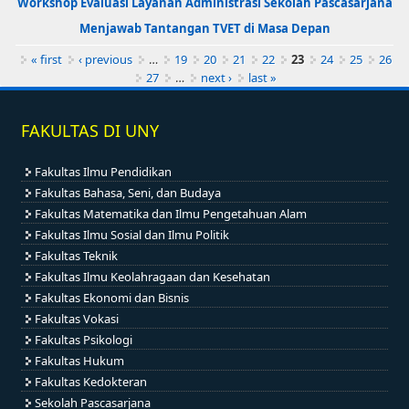
Workshop Evaluasi Layanan Administrasi Sekolah Pascasarjana
Menjawab Tantangan TVET di Masa Depan
Pages
« first
‹ previous
…
19
20
21
22
23
24
25
26
27
…
next ›
last »
FAKULTAS DI UNY
Fakultas Ilmu Pendidikan
Fakultas Bahasa, Seni, dan Budaya
Fakultas Matematika dan Ilmu Pengetahuan Alam
Fakultas Ilmu Sosial dan Ilmu Politik
Fakultas Teknik
Fakultas Ilmu Keolahragaan dan Kesehatan
Fakultas Ekonomi dan Bisnis
Fakultas Vokasi
Fakultas Psikologi
Fakultas Hukum
Fakultas Kedokteran
Sekolah Pascasarjana