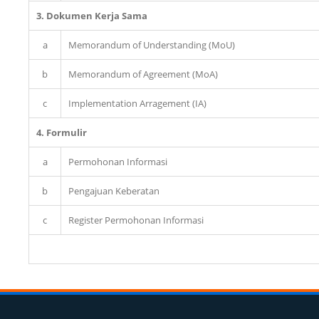
3. Dokumen Kerja Sama
a
Memorandum of Understanding (MoU)
b
Memorandum of Agreement (MoA)
c
Implementation Arragement (IA)
4. Formulir
a
Permohonan Informasi
b
Pengajuan Keberatan
c
Register Permohonan Informasi