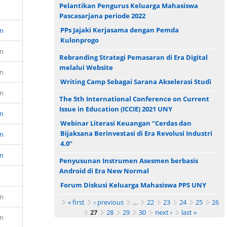
Pelantikan Pengurus Keluarga Mahasiswa
Pascasarjana periode 2022
PPs Jajaki Kerjasama dengan Pemda
n
Kulonprogo
n
Rebranding Strategi Pemasaran di Era Digital
melalui Website
n
Writing Camp Sebagai Sarana Akselerasi Studi
n
The 5th International Conference on Current
Issue in Education (ICCIE) 2021 UNY
n
Webinar Literasi Keuangan “Cerdas dan
Bijaksana Berinvestasi di Era Revolusi Industri
n
4.0”
n
Penyusunan Instrumen Asesmen berbasis
Android di Era New Normal
Forum Diskusi Keluarga Mahasiswa PPS UNY
n
Pages
« first
‹ previous
…
22
23
24
25
26
27
28
29
30
next ›
last »
n