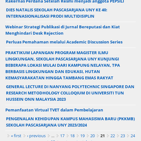
Rakernas Perdana Setelah Resmi menjadi anggota PEPSILI
DIES NATALIS SEKOLAH PASCASARJANA UNY KE 40:
INTERNASIONALISASI PRODI MULTIDISIPLIN
Webinar Strategi Publikasi di Jurnal Bereputasi dan Kiat
Menghindari Desk Rejection
Perluas Pemahaman melalui Academic Discussion Series
PRAKTIKUM LAPANGAN PROGRAM MAGISTER ILMU
LINGKUNGAN, SEKOLAH PASCASARJANA UNY KUNJUNGI
BEBERAPA LOKASI MULAI DARI KAMPUNG NELAYAN, TPA
BERBASIS LINGKUNGAN DAN EDUKASI, HUTAN
KEMASYARAKATAN HINGGA TAMBANG EMAS RAKYAT
GENERAL LECTURE DI NANYANG POLYTECHNIC SINGAPORE DAN
RESEARCH METODHOLOGY COLLOQIUM DI UNIVERSITI TUN
HUSSEIN ONN MALAYSIA 2023
Pemanfaatan Virtual TVET dalam Pembelajaran
PENGENALAN KEHIDUPAN KAMPUS MAHASISWA BARU (PKKMB)
SEKOLAH PASCASARJANA UNY 2023/2024
Pages
« first
‹ previous
…
17
18
19
20
21
22
23
24