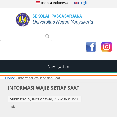
Bahasa Indonesia
English
Search form
Search
Navigation
You are here
Home
» Informasi Wajib Setiap Saat
INFORMASI WAJIB SETIAP SAAT
Submitted by
lalita
on Wed, 2023-10-04 15:30
Isi: