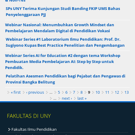
& Non-Tes
SPs UNY Terima Kunjungan Studi Banding FKIP UMS Bahas
Penyelenggaraan PJJ
Webinar Nasional: Menumbuhkan Growth Mindset dan
Pembelajaran Mendalam Digital di Pendidikan Vokasi
Webinar Series #1 Laboratorium Ilmu Pendidikan: Prof. Dr.
Sugiyono Kupas Best Practice Penelitian dan Pengembangan
Webinar Series AI for Education #2 dengan tema Workshop
Pembuatan Media Pembelajaran AI: Step by Step untuk
Pendidik.
Pelatihan Asesmen Pendidikan bagi Pejabat dan Pengawas di
Provinsi Bangka Belitung
Pages
« first
‹ previous
…
5
6
7
8
9
10
11
12
13
…
next ›
last »
FAKULTAS DI UNY
Fakultas Ilmu Pendidikan