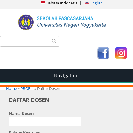
Bahasa Indonesia
English
Search form
Search
Navigation
You are here
Home
»
PROFIL
» Daftar Dosen
DAFTAR DOSEN
Nama Dosen
Bidang Keahlian