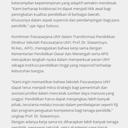
keterampilan kepemimpinan yang adaptif semakin mendesak.
"Kami berharap kolaborasi ini dapat menjadi titik awal bagi
peningkatan kualitas pendidikan di berbagai daerah,
khususnya dalam aspek supervisi dan pendampingan bagi para
pendidik," ujar Agus Sukoco.
Komitmen Pascasarjana UNY dalam Transformasi Pendidikan
Direktur Sekolah Pascasarjana UNY, Prof. Dr. Siswantoyo,
M.Kes., AIFO., menegaskan bahwa kerja sama dengan
Kementerian Pendidikan Dasar dan Menengah serta APSI
merupakan langkah nyata dalam memperkuat peran UNY
sebagai institusi pendidikan tinggi yang responsif terhadap
kebutuhan bangsa.
“Kami ingin memastikan bahwa Sekolah Pascasarjana UNY
dapat terus menjadi mitra strategis bagi pemerintah dan
asosiasi profesi dalam mencetak sumber daya manusia yang
unggul. Pendidikan harus dapat menjangkau lebih banyak
pihak, terutama melalui inovasi dalam pembelajaran seperti PJJ
dan program penguatan kompetensi bagi tenaga pendidik,”
ungkap Prof. Dr. Siswantoyo.
Dengan adanya kerja sama ini, diharapkan lebih banyak tenaga
pendidik, pengawas sekolah, serta akademisi yang dapat