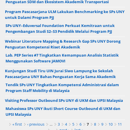
Penguatan SDM dan Ekosistem Akademik Transportasi
Program Pascasarjana ULM Lakukan Benchmarking ke SPs UNY
untuk Dalami Program PJJ
SPs UNY–Eduversal Foundation Perkuat Kemitraan untuk
Pengembangan Studi S2–S3 Pendidik Melalui Program PJJ
Webinar Literature Mapping & Research Gap SPs UNY Dorong
Penguatan Kompetensi Riset Akademik
Lab. PEP Series #7 Tingkatkan Kemampuan Analisis Statistik
Menggunakan Software JAMOVI
Kunjungan Studi Tiru UIN Jurai Siwo Lampung ke Sekolah
Pascasarjana UNY Bahas Penguatan Kerja Sama Akademik
Tendik SPs UNY Tingkatkan Kompetensi Administrasi dalam
Program Staff Mobility di Malaysia
Visiting Professor Outbound SPs UNY di UKM dan UPSI Malaysia
Mahasiswa SPs UNY ikuti Short Course Outbound di UKM dan
UPSI Malaysia
Pages
« first
‹ previous
…
3
4
5
6
7
8
9
10
11