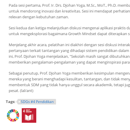
Pada sesi pertama, Prof. Ir. Drs. Djohan Yoga, M.Sc., MoT., Ph.D. me
untuk mendorong inovasi dan kreativitas. Sesi ini mendapat perhatian
relevan dengan kebutuhan zaman.
Sesi kedua dan ketiga melanjutkan diskusi mengenai aplikasi praktis d
untuk mengeksplorasi bagaimana Growth Mindset dapat diterapkan sec
Menjelang akhir acara, pelatihan ini diakhiri dengan sesi diskusi intera
pertanyaan terkait tantangan yang dihadapi sistem pendidikan dalam m
ini, Prof. Djohan Yoga menjelaskan, "Sekolah masih sangat dibutuhka
memberikan pengalaman-pengalaman yang dapat menginspirasi para
Sebagai penutup, Prof. Djohan Yoga memberikan kesimpulan mengena
mereka yang berani menghadapi kesulitan, tantangan, dan tidak menye
membentuk SDM yang tidak hanya unggul secara akademik, tetapi jug
pesat. (lal/ant)
Tags:
SDGs #4 Pendidikan