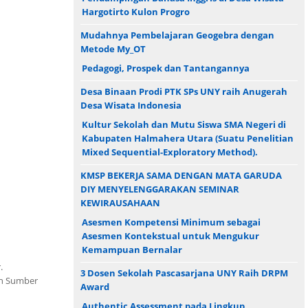
Hargotirto Kulon Progro
Mudahnya Pembelajaran Geogebra dengan
Metode My_OT
Pedagogi, Prospek dan Tantangannya
Desa Binaan Prodi PTK SPs UNY raih Anugerah
Desa Wisata Indonesia
Kultur Sekolah dan Mutu Siswa SMA Negeri di
Kabupaten Halmahera Utara (Suatu Penelitian
Mixed Sequential-Exploratory Method).
KMSP BEKERJA SAMA DENGAN MATA GARUDA
DIY MENYELENGGARAKAN SEMINAR
KEWIRAUSAHAAN
Asesmen Kompetensi Minimum sebagai
Asesmen Kontekstual untuk Mengukur
Kemampuan Bernalar
.
3 Dosen Sekolah Pascasarjana UNY Raih DRPM
an Sumber
Award
Authentic Assessment pada Lingkup