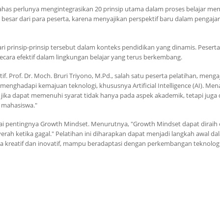
mbahas perlunya mengintegrasikan 20 prinsip utama dalam proses belajar men
 besar dari para peserta, karena menyajikan perspektif baru dalam pengaja
ari prinsip-prinsip tersebut dalam konteks pendidikan yang dinamis. Peserta
ara efektif dalam lingkungan belajar yang terus berkembang.
ktif. Prof. Dr. Moch. Bruri Triyono, M.Pd., salah satu peserta pelatihan, meng
enghadapi kemajuan teknologi, khususnya Artificial Intelligence (AI). Men
n jika dapat memenuhi syarat tidak hanya pada aspek akademik, tetapi juga
 mahasiswa."
i pentingnya Growth Mindset. Menurutnya, "Growth Mindset dapat diraih 
rah ketika gagal." Pelatihan ini diharapkan dapat menjadi langkah awal da
a kreatif dan inovatif, mampu beradaptasi dengan perkembangan teknolog