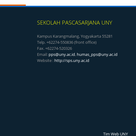
SEKOLAH PASCASARJANA UNY
Kampus Karangmalang, Yogyakarta 55281
Telp. +62274-550836 (front office)
Fax. +62274-520326
Email:
pps@uny.ac.id
,
humas_pps@uny.ac.id
Website :
http://sps.uny.ac.id
Tim Web UNY