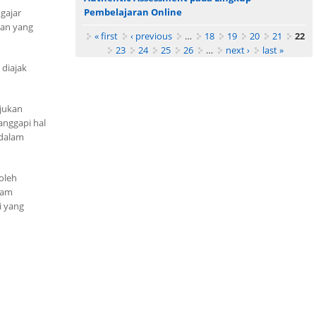
Pembelajaran Online
gajar
ran yang
Pages
« first
‹ previous
…
18
19
20
21
22
23
24
25
26
…
next ›
last »
 diajak
ajukan
anggapi hal
 dalam
oleh
lam
i yang