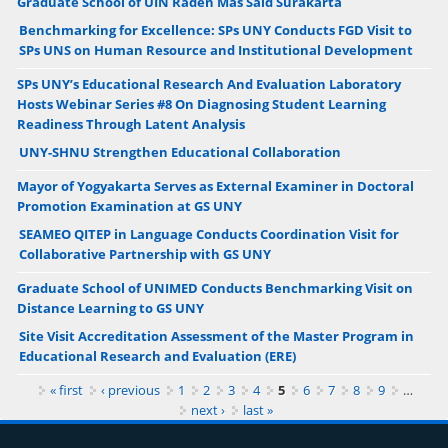
Graduate School of UIN Raden Mas Said Surakarta
Benchmarking for Excellence: SPs UNY Conducts FGD Visit to
SPs UNS on Human Resource and Institutional Development
SPs UNY’s Educational Research And Evaluation Laboratory
Hosts Webinar Series #8 On Diagnosing Student Learning
Readiness Through Latent Analysis
UNY-SHNU Strengthen Educational Collaboration
Mayor of Yogyakarta Serves as External Examiner in Doctoral
Promotion Examination at GS UNY
SEAMEO QITEP in Language Conducts Coordination Visit for
Collaborative Partnership with GS UNY
Graduate School of UNIMED Conducts Benchmarking Visit on
Distance Learning to GS UNY
Site Visit Accreditation Assessment of the Master Program in
Educational Research and Evaluation (ERE)
Pages
« first
‹ previous
1
2
3
4
5
6
7
8
9
…
next ›
last »