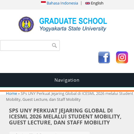
Bahasa Indonesia
English
Search form
Search
Navigation
You are here
Home
» SPs UNY Perkuat Jejaring Global di ICESML 2026 melalui Student
Mobility, Guest Lecture, dan Staff Mobility
SPS UNY PERKUAT JEJARING GLOBAL DI
ICESML 2026 MELALUI STUDENT MOBILITY,
GUEST LECTURE, DAN STAFF MOBILITY