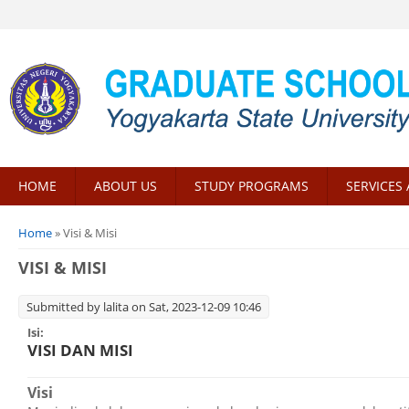
HOME
ABOUT US
STUDY PROGRAMS
SERVICES 
You are here
Home
» Visi & Misi
VISI & MISI
Submitted by
lalita
on Sat, 2023-12-09 10:46
Isi:
VISI DAN MISI
Visi