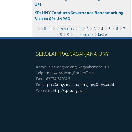
UPI
SPs UNY Conducts Governance Benchmarking
Visit to SPs UNPAD
Pages
« first
‹ previous
1
2
3
4
5
6
7
8
9
…
next ›
last »
SEKOLAH PASCASARJANA UNY
Kampus Karangmalang, Yogyakarta 55281
Telp. +62274-550836 (front office)
Fax. +62274-520326
Email:
pps@uny.ac.id
,
humas_pps@uny.ac.id
Website :
http://sps.uny.ac.id