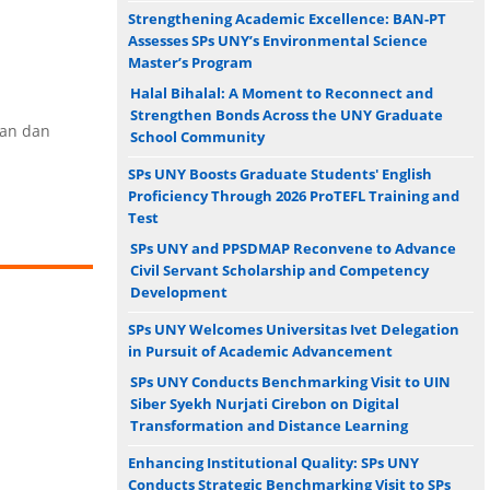
Strengthening Academic Excellence: BAN-PT
Assesses SPs UNY’s Environmental Science
Master’s Program
Halal Bihalal: A Moment to Reconnect and
Strengthen Bonds Across the UNY Graduate
aan dan
School Community
SPs UNY Boosts Graduate Students' English
Proficiency Through 2026 ProTEFL Training and
Test
SPs UNY and PPSDMAP Reconvene to Advance
Civil Servant Scholarship and Competency
Development
SPs UNY Welcomes Universitas Ivet Delegation
in Pursuit of Academic Advancement
SPs UNY Conducts Benchmarking Visit to UIN
Siber Syekh Nurjati Cirebon on Digital
Transformation and Distance Learning
Enhancing Institutional Quality: SPs UNY
Conducts Strategic Benchmarking Visit to SPs