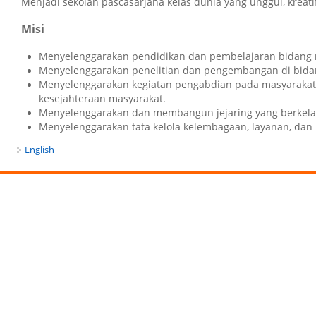
Menjadi sekolah pascasarjana kelas dunia yang unggul, kreatif
Misi
Menyelenggarakan pendidikan dan pembelajaran bidang mult
Menyelenggarakan penelitian dan pengembangan di bidang m
Menyelenggarakan kegiatan pengabdian pada masyarakat y
kesejahteraan masyarakat.
Menyelenggarakan dan membangun jejaring yang berkelanju
Menyelenggarakan tata kelola kelembagaan, layanan, dan
English